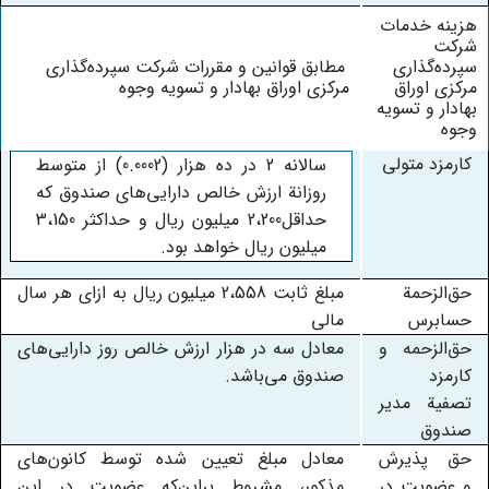
هزینه خدمات
شرکت
سپرده‌گذاری
مطابق قوانین و مقررات شرکت سپرده‌گذاری
مرکزی اوراق
مرکزی اوراق بهادار و تسویه وجوه
بهادار و تسویه
وجوه
کارمزد متولی
سالانه 2 در ده هزار (0.0002) از متوسط
روزانة ارزش خالص دارایی‌های صندوق که
حداقل2،200 میلیون ریال و حداکثر 3،150
میلیون ریال خواهد بود.
حق‌الزحمة
مبلغ ثابت 2،558
میلیون ریال به ازای هر سال
حسابرس
مالی
حق‌الزحمه و
معادل سه در هزار ارزش خالص روز دارایی‌های
کارمزد
صندوق می‌باشد.
تصفیة مدیر
صندوق
حق پذیرش
معادل مبلغ تعیین شده توسط کانون‌های
و عضویت در
مذکور، مشروط براین‌که عضویت در این