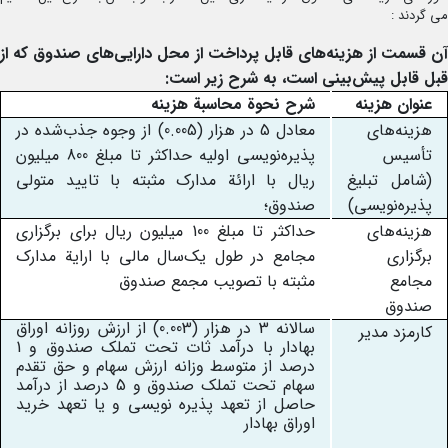
می گردند :
آن قسمت از هزینه‌های قابل پرداخت از محل دارایی‌های صندوق که از
قبل قابل پیش‌بینی است، به شرح زیر است
:
عنوان هزینه
شرح نحوة محاسبة هزینه
هزینه‌های
معادل 5 در هزار (0.005) از وجوه جذب‌شده در
تأسیس
پذیره‌نویسی اولیه حداکثر تا مبلغ 800 میلیون
(شامل تبلیغ
ریال با ارائة مدارک مثبته با تایید متولی
پذیره‌نویسی)
صندوق؛
هزینه‌های
حداکثر تا مبلغ 100 میلیون ریال برای برگزاری
برگزاری
مجامع در طول یک‌سال مالی با ارایة مدارک
مجامع
مثبته با تصویب مجمع صندوق
صندوق
سالانه 3 در هزار (0.003) از ارزش روزانه اوراق
کارمزد مدیر
بهادار با درآمد ثات تحت تملک صندوق و 1
درصد از متوسط وزانه ارزش سهام و حق تقدم
سهام تحت تملک صندوق و 5 درصد از درآمد
حاصل از تعهد پذیره نویسی و یا تعهد خرید
اوراق بهادار