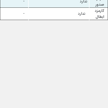
ندارد
-
صدور
کارمزد
ندارد
-
ابطال