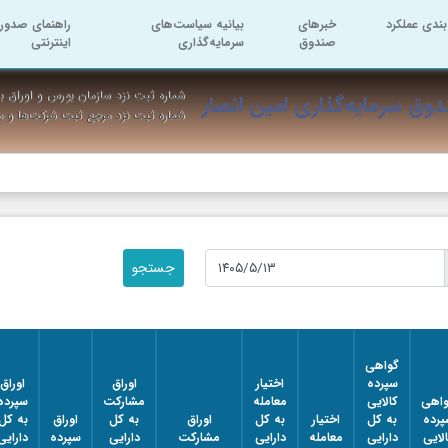
بندی عملکرد
خبرهای
بیانیه سیاست‌های
راهنمای صدور 
صندوق
سرمایه‌گذاری
اینترنتی
شماره ثبت نزد سازمان بورس و اوراق به
وق سرمایه‌گذاری امین انصار
شماره ثبت نزد مرجع ثبت شرکت‌ها و 
گواهی
سپرده
اختیار
اوراق
اوراق
اهی
کالایی
معامله
مشارکت
سپرده
پرده
به کل
اختیار
به کل
اوراق
به کل
اوراق
به کل
لایی
دارایی
معامله
دارایی
مشارکت
دارایی
سپرده
دارایی