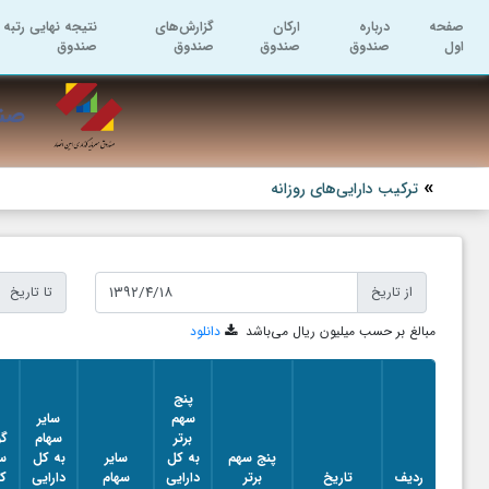
صفحه
درباره
ارکان
گزارش‌های
نتیجه نهایی رتبه 
اول
صندوق
صندوق
صندوق
صندوق
صند
ترکیب دارایی‌های روزانه
از تاریخ
تا تاریخ
مبالغ بر حسب میلیون ریال می‌باشد
دانلود
پنج
سهم
سایر
برتر
سهام
گو
پنج سهم
به کل
سایر
به کل
س
ردیف
تاریخ
برتر
دارایی
سهام
دارایی
کا