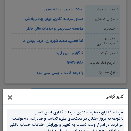
مدیر صندوق
شرکت تامین سرمایه امین
متولی صندوق
مشاور سرمایه گذاری اوراق بهادار پاداش
حسابرس
مؤسسه حسابرسی و خدمات مالی فاطر
مدیران
ندا نعمتی، سعید شهریاری، فریبا پویان فر
سرمایه‌گذاری
مدیر ثبت
کارگزاری امین آوید
تاریخ آغاز فعالیت
۱۳۹۲/۰۴/۱۸
نوع صندوق
با درآمد ثابت با پیش بینی سود
خبرها:
[ ۱۴۰۵/۰۴/۲۱ ]
مجمع مورخ
کاربر گرامی
21 تیرماه 1405 امین انصار
سرمایه گذاران محترم صندوق سرمایه گذاری امین انصار
برگزار گردید
با توجه به بروز اختلال در بانک‌های ملی، تجارت و صادرات، درخواست 
می‌گردد در اسرع وقت نسبت به تغییر و ویرایش اطلاعات حساب بانکی 
در سامانه سجام و‌ نیز سامانه امین‌لند، اقدام نمائید.