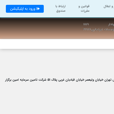
و ابطال
قوانین و
ارتباط با
ورود به اپلیکیشن
مقررات
صندوق
ادار
۱۱۱۶۱
موسسات غیرتجاری
۳۲۱۲۸
مجمع صندوق سرمایه گذاری امین انصار با حضور 100 درصد دارندگان واحدهای ممتاز در ساعت 15:30 روز دوشنبه مورخ 1402/12/14محل اقامت صندوق به آدرس تهران خیابان ولیعصر خیابان قبادیان غربی پلاک 51 شرکت تامین سرمایه امین برگزار