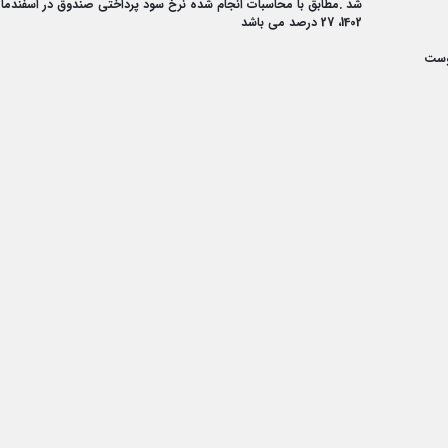
شد .مطابق با محاسبات انجام شده نرخ سود پرداختی صندوق در اسفندما
1402، 27 درصد می باشد
وست