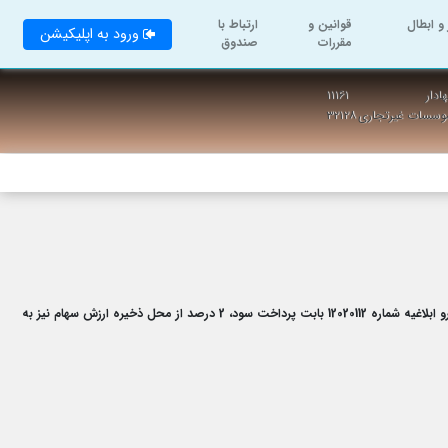
و ابطال
قوانین و
ارتباط با
ورود به اپلیکیشن
مقررات
صندوق
ادار
۱۱۱۶۱
موسسات غیرتجاری
۳۲۱۲۸
به اطلاع سرمایه گذاران محترم میرساند سود اسفند -فروردین 1403 با ضریب بازدهی 19.864 ریال به حساب سرمایه گذاران محترم واریز می گردد. همچنین پیرو ابلاغیه شماره 12020112 بابت پرداخت سود، 2 درصد از محل ذخیره ارزش سهام نیز به