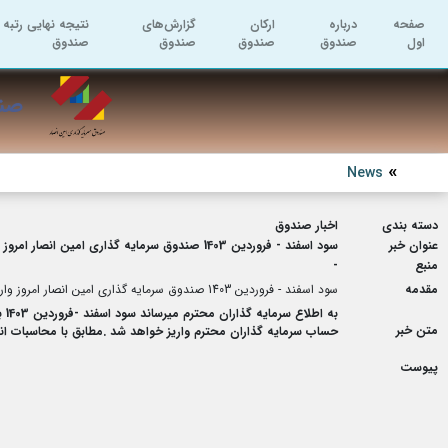
صفحه
درباره
ارکان
گزارش‌های
نتیجه نهایی رتبه 
اول
صندوق
صندوق
صندوق
صندوق
صند
News
دسته بندی
اخبار صندوق
عنوان خبر
سود اسفند - فروردین 1403 صندوق سرمایه گذاری امین انصار امروز واریز می گردد.
منبع
-
مقدمه
سود اسفند - فروردین 1403 صندوق سرمایه گذاری امین انصار امروز واریز می گردد.
متن خبر
حساب سرمایه گذاران محترم واریز خواهد شد .مطابق با محاسبات انجام شده نرخ سود
پیوست